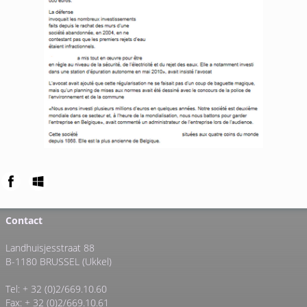
Contact
Landhuisjesstraat 88
B-1180 BRUSSEL (Ukkel)
Tel: + 32 (0)2/669.10.60
Fax: + 32 (0)2/669.10.61